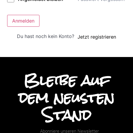
Anmelden
Du hast noch kein Konto?
Jetzt registrieren
Bleibe auf
dem neusten
Stand
Abonniere unseren Newsletter