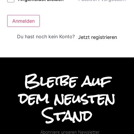
Anmelden
Du hast noch kein Konto?
Jetzt registrieren
Bleibe auf
dem neusten
Stand
Abonniere unseren Newsletter