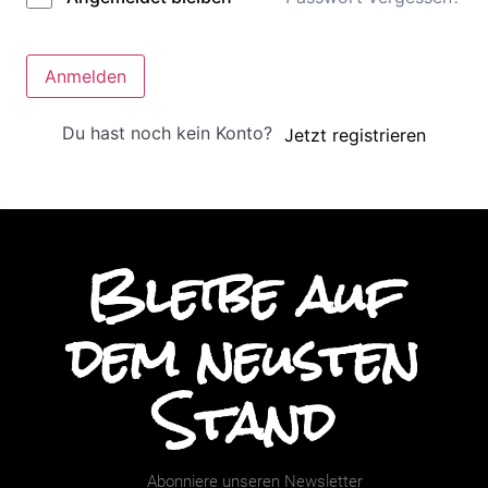
Anmelden
Du hast noch kein Konto?
Jetzt registrieren
Bleibe auf
dem neusten
Stand
Abonniere unseren Newsletter