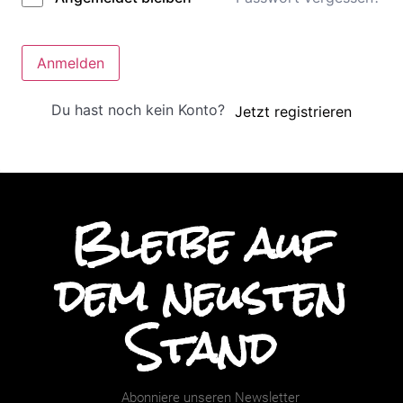
Anmelden
Du hast noch kein Konto?
Jetzt registrieren
Bleibe auf
dem neusten
Stand
Abonniere unseren Newsletter