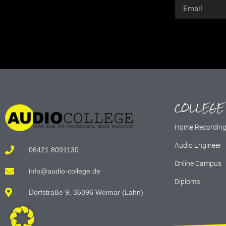
Alternative:
COLLEGE
Home Recordin
Audio Engineer
06421 8091130
Online Campus
info@audio-college.de
Diploma
Dorfstraße 9, 35096 Weimar (Lahn)