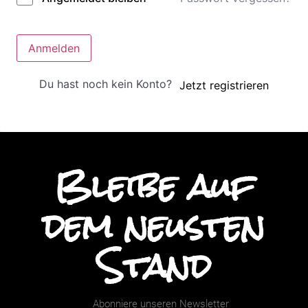
Anmelden
Du hast noch kein Konto?
Jetzt registrieren
Bleibe auf
dem neusten
Stand
Abonniere unseren Newsletter