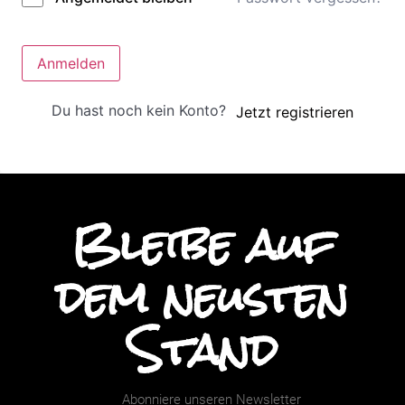
Anmelden
Du hast noch kein Konto?
Jetzt registrieren
Bleibe auf
dem neusten
Stand
Abonniere unseren Newsletter