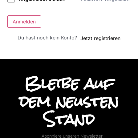
Anmelden
Du hast noch kein Konto?
Jetzt registrieren
Bleibe auf
dem neusten
Stand
Abonniere unseren Newsletter