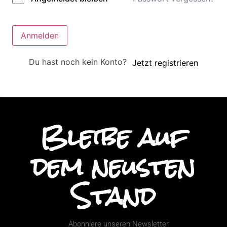
Anmelden
Du hast noch kein Konto?
Jetzt registrieren
Bleibe auf
dem neusten
Stand
Abonniere unseren Newsletter