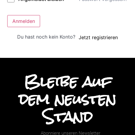
Anmelden
Du hast noch kein Konto?
Jetzt registrieren
Bleibe auf
dem neusten
Stand
Abonniere unseren Newsletter