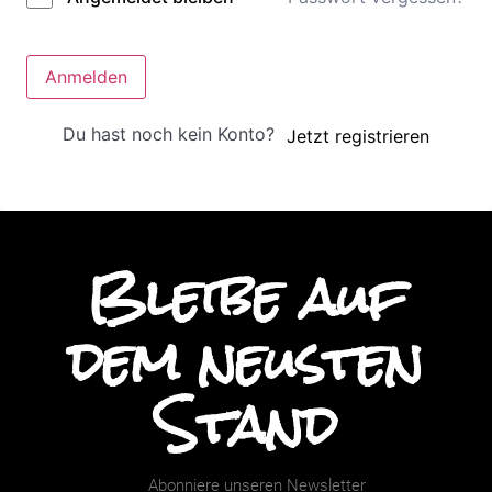
Anmelden
Du hast noch kein Konto?
Jetzt registrieren
Bleibe auf
dem neusten
Stand
Abonniere unseren Newsletter