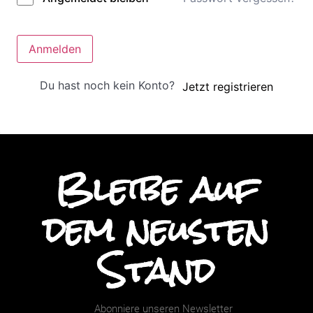
Anmelden
Du hast noch kein Konto?
Jetzt registrieren
Bleibe auf
dem neusten
Stand
Abonniere unseren Newsletter