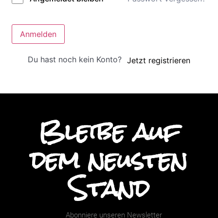
Anmelden
Du hast noch kein Konto?
Jetzt registrieren
Bleibe auf
dem neusten
Stand
Abonniere unseren Newsletter