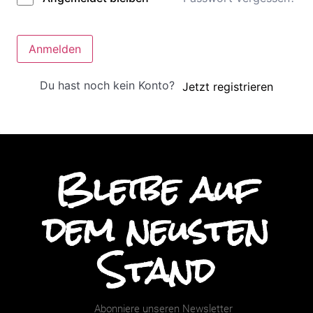
Anmelden
Du hast noch kein Konto?
Jetzt registrieren
Bleibe auf
dem neusten
Stand
Abonniere unseren Newsletter