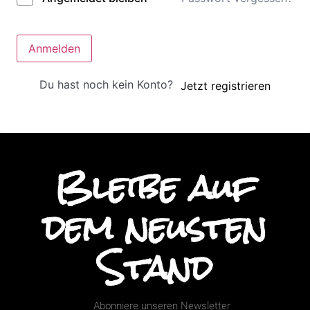
Anmelden
Du hast noch kein Konto?
Jetzt registrieren
Bleibe auf
dem neusten
Stand
Abonniere unseren Newsletter