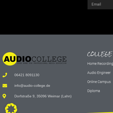
Alternative:
COLLEGE
Home Recordin
Audio Engineer
06421 8091130
Online Campus
info@audio-college.de
Diploma
Dorfstraße 9, 35096 Weimar (Lahn)