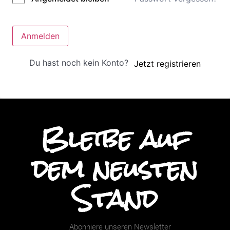
Anmelden
Du hast noch kein Konto?
Jetzt registrieren
Bleibe auf
dem neusten
Stand
Abonniere unseren Newsletter