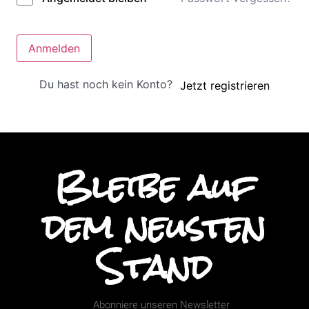
Anmelden
Du hast noch kein Konto?
Jetzt registrieren
Bleibe auf
dem neusten
Stand
Abonniere unseren Newsletter