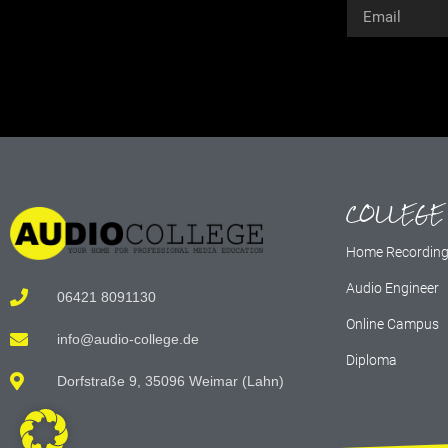
Alternative:
COLLEGE
Home Recordin
Audio Engineer
06421 8091130
Online Campus
info@audio-college.de
Diploma
Dorfstraße 9, 35096 Weimar (Lahn)