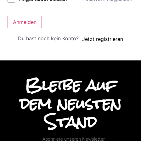
Anmelden
Du hast noch kein Konto?
Jetzt registrieren
Bleibe auf
dem neusten
Stand
Abonniere unseren Newsletter