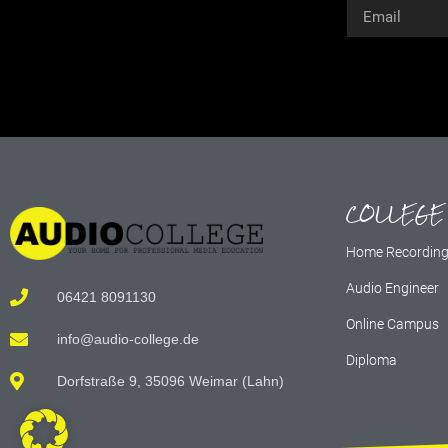
Alternative:
COLLEGE
Home Recordin
Audio Engineer
06421 8091130
Online Campus
info@audio-college.de
Diploma
Dorfstraße 9, 35096 Weimar (Lahn)