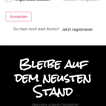
Anmelden
Du hast noch kein Konto?
Jetzt registrieren
Bleibe auf
dem neusten
Stand
Abonniere unseren Newsletter