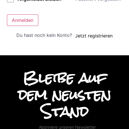
Anmelden
Du hast noch kein Konto?
Jetzt registrieren
Bleibe auf
dem neusten
Stand
Abonniere unseren Newsletter