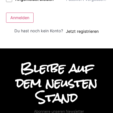
Anmelden
Du hast noch kein Konto?
Jetzt registrieren
Bleibe auf
dem neusten
Stand
Abonniere unseren Newsletter