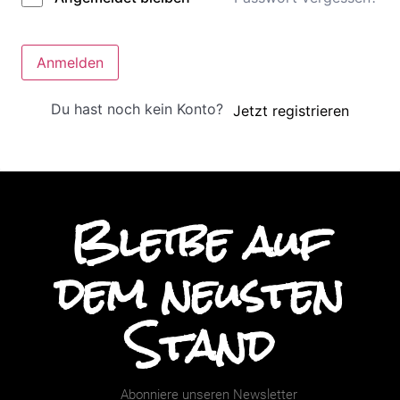
Anmelden
Du hast noch kein Konto?
Jetzt registrieren
Bleibe auf
dem neusten
Stand
Abonniere unseren Newsletter