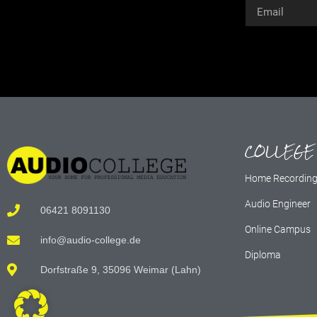
Alternative:
COLLEGE
Home Recordin
Audio Engineer
06421 8091130
Online Campus
info@audio-college.de
Diploma
Dorfstraße 9, 35096 Weimar (Lahn)