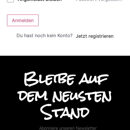
Anmelden
Du hast noch kein Konto?
Jetzt registrieren
Bleibe auf
dem neusten
Stand
Abonniere unseren Newsletter