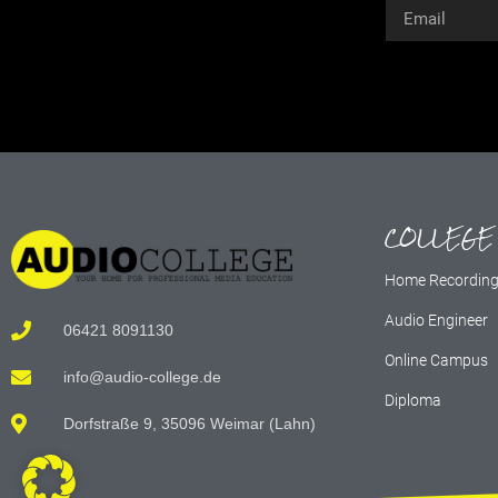
Alternative:
COLLEGE
Home Recordin
Audio Engineer
06421 8091130
Online Campus
info@audio-college.de
Diploma
Dorfstraße 9, 35096 Weimar (Lahn)