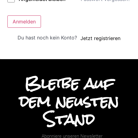
Anmelden
Du hast noch kein Konto?
Jetzt registrieren
Bleibe auf
dem neusten
Stand
Abonniere unseren Newsletter