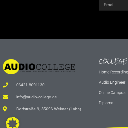
Alternative:
COLLEGE
Home Recordin
Audio Engineer
06421 8091130
Online Campus
info@audio-college.de
Diploma
Dorfstraße 9, 35096 Weimar (Lahn)