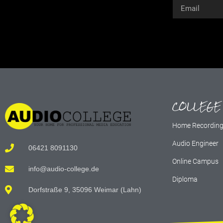
Alternative:
COLLEGE
Home Recordin
Audio Engineer
06421 8091130
Online Campus
info@audio-college.de
Diploma
Dorfstraße 9, 35096 Weimar (Lahn)