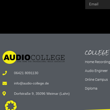
Alternative:
COLLEGE
Home Recordin
Audio Engineer
06421 8091130
Online Campus
info@audio-college.de
Diploma
Dorfstraße 9, 35096 Weimar (Lahn)