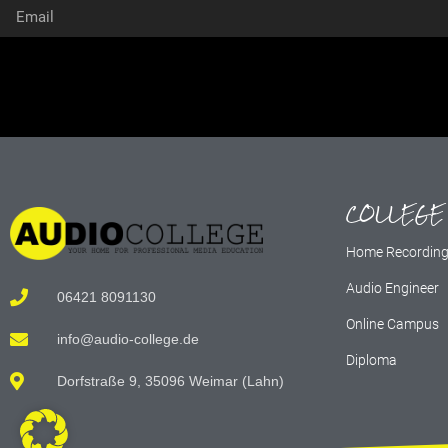
Alternative:
COLLEGE
Home Recordin
Audio Engineer
06421 8091130
Online Campus
info@audio-college.de
Diploma
Dorfstraße 9, 35096 Weimar (Lahn)