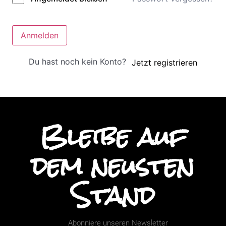
Anmelden
Du hast noch kein Konto?
Jetzt registrieren
Bleibe auf
dem neusten
Stand
Abonniere unseren Newsletter