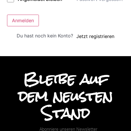
Anmelden
Du hast noch kein Konto?
Jetzt registrieren
Bleibe auf
dem neusten
Stand
Abonniere unseren Newsletter