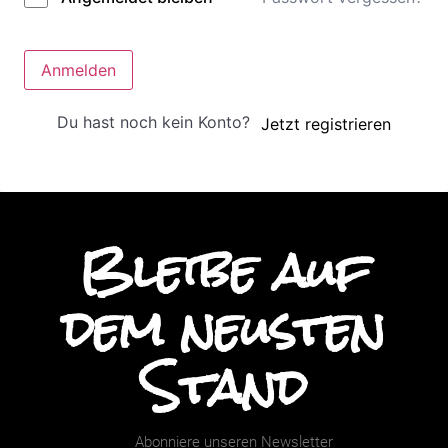
Anmelden
Du hast noch kein Konto?
Jetzt registrieren
Bleibe auf
dem neusten
Stand
Abonniere unseren Newsletter