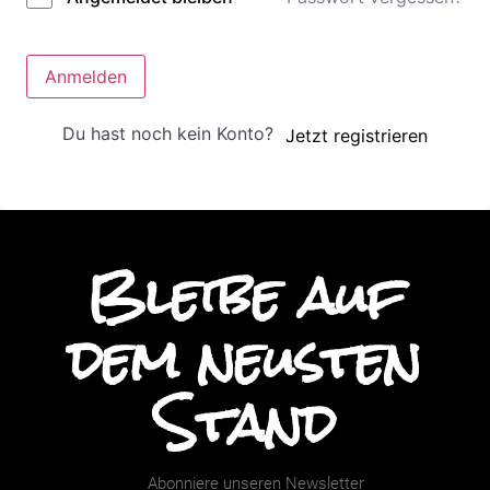
Anmelden
Du hast noch kein Konto?
Jetzt registrieren
Bleibe auf
dem neusten
Stand
Abonniere unseren Newsletter