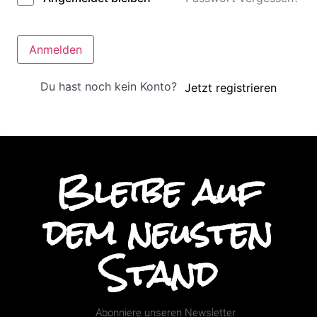
Anmelden
Du hast noch kein Konto?
Jetzt registrieren
Bleibe auf
dem neusten
Stand
Abonniere unseren Newsletter