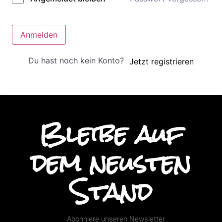
Anmelden
Du hast noch kein Konto?
Jetzt registrieren
Bleibe auf
dem neusten
Stand
Abonniere unseren Newsletter