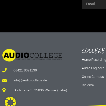
Alternative:
COLLEGE
Home Recordin
Audio Engineer
06421 8091130
Online Campus
info@audio-college.de
Diploma
Dorfstraße 9, 35096 Weimar (Lahn)