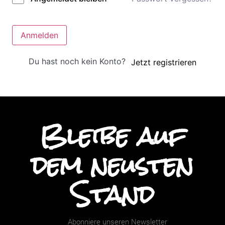
Anmelden
Du hast noch kein Konto?
Jetzt registrieren
Bleibe auf
dem neusten
Stand
Abonniere unseren Newsletter