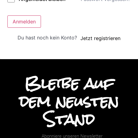
Anmelden
Du hast noch kein Konto?
Jetzt registrieren
Bleibe auf
dem neusten
Stand
Abonniere unseren Newsletter