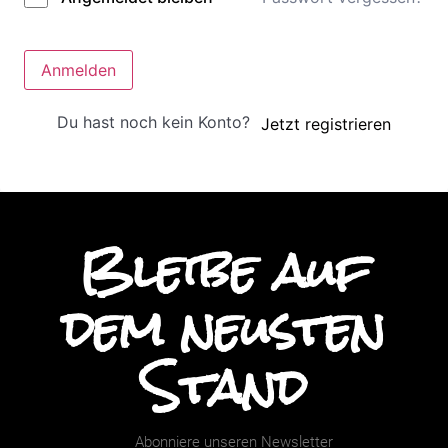
Anmelden
Du hast noch kein Konto?
Jetzt registrieren
Bleibe auf
dem neusten
Stand
Abonniere unseren Newsletter