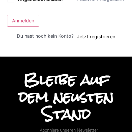
Anmelden
Du hast noch kein Konto?
Jetzt registrieren
Bleibe auf
dem neusten
Stand
Abonniere unseren Newsletter