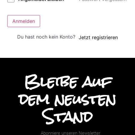
Anmelden
Du hast noch kein Konto?
Jetzt registrieren
Bleibe auf
dem neusten
Stand
Abonniere unseren Newsletter