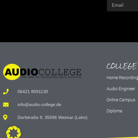
Alternative:
COLLEGE
Home Recordin
Audio Engineer
06421 8091130
Online Campus
info@audio-college.de
Diploma
Dorfstraße 9, 35096 Weimar (Lahn)