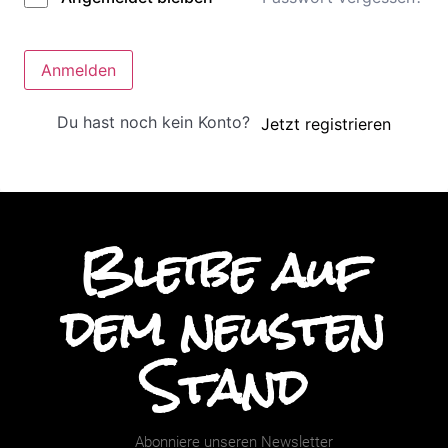
Anmelden
Du hast noch kein Konto?
Jetzt registrieren
Bleibe auf
dem neusten
Stand
Abonniere unseren Newsletter