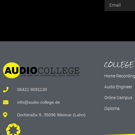
Alternative:
COLLEGE
Home Recordin
Audio Engineer
06421 8091130
Online Campus
info@audio-college.de
Diploma
Dorfstraße 9, 35096 Weimar (Lahn)