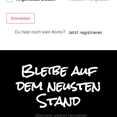
Anmelden
Du hast noch kein Konto?
Jetzt registrieren
Bleibe auf
dem neusten
Stand
Abonniere unseren Newsletter