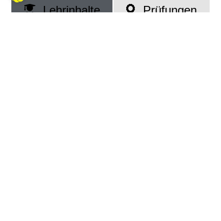
Lehrinhalte
Prüfungen
Preise
Basics
grundlegende
Schall und
Mathematik
Schallfelder
und Physik
grundlegender
Digital Audio
Signalfluss und
Workstation
Verkabelung
Anatomie des
Pegel und
Ohres und
Meter
Psychoakustik